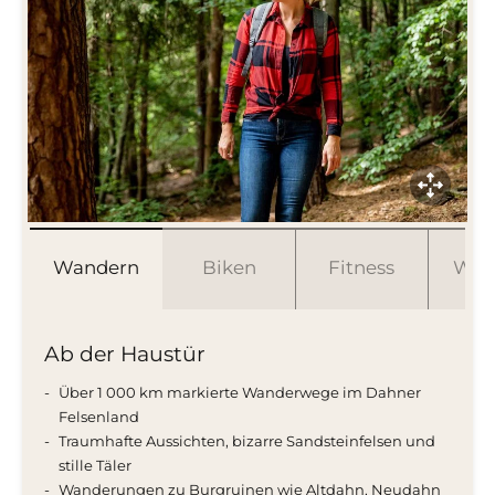
Wandern
Biken
Fitness
Well
Ab der Haustür
Über
1
000 km markierte Wanderwege
im Dahner
Felsenland
Traumhafte Aussichten,
bizarre Sandsteinfelsen und
stille Täler
Wanderungen zu Burgruinen wie Altdahn, Neudahn