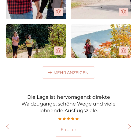
MEHR ANZEIGEN
Die Lage ist hervorragend: direkte
Ein w
Waldzugänge, schöne Wege und viele
lohnende Ausflugsziele.
Fabian