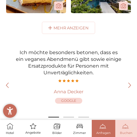
MEHR ANZEIGEN
Ich möchte besonders betonen, dass es
Die 
ein veganes Abendmenü gibt sowie einige
scho
Ersatzprodukte für Personen mit
Saune
Unverträglichkeiten.
Anna Decker
GOOGLE
Wie möchten Sie fortfahren?
WEITERE INFORMATIONEN
WEITERSUCHEN
ZUR ANFRAGE
Angebote
Anfragen
Buchen
Hotel
Bilder
Zimmer